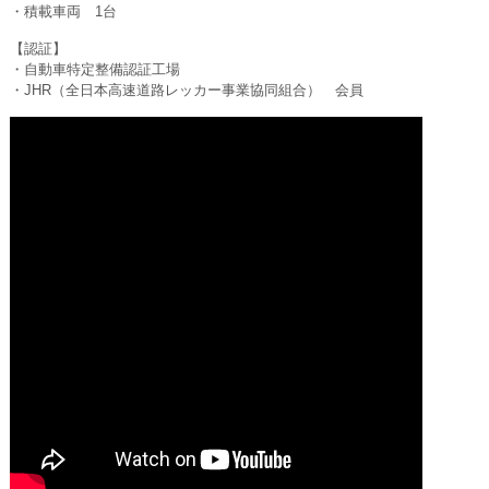
・積載車両 1台
【認証】
・自動車特定整備認証工場
・JHR（全日本高速道路レッカー事業協同組合） 会員